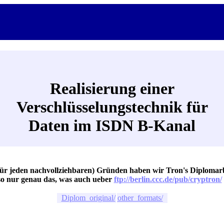
Realisierung einer
Verschlüsselungstechnik für
Daten im ISDN B-Kanal
 für jeden nachvollziehbaren) Gründen haben wir Tron's Diplomarb
lso nur genau das, was auch ueber
ftp://berlin.ccc.de/pub/cryptron/
Diplom_original/
other_formats/