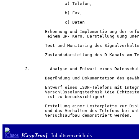
                a) Telefon,

                b) Fax,

                c) Daten

        Erkennung und Implementierung der erfo
         einem µP- Kern. Darstellung uung uner
        Test und Monitoring des Signalverhalte
        Zustandsdarstellung des D-Kanals am Te
2.        Analyse und Entwurf eines Datenschut
        Begründung und Dokumentation des gewäh
        Entwurf eines ISDN-Telefons mit Integr
        Verschlüsselungstechnik (die Echtzeite
         ist zu berücksichtigen)

        Erstellung einer Leiterplatte zur Dipl
        und das Verhalten des Telefons bei unt
[CrypTron]
Inhaltsverzeichnis