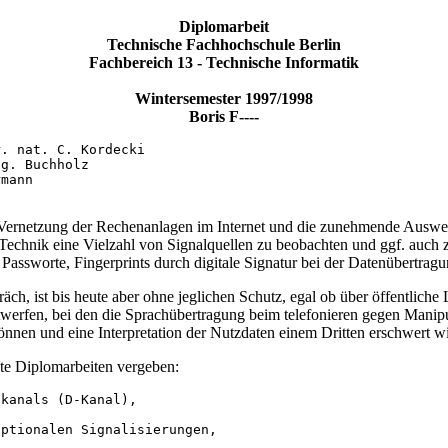
Diplomarbeit
Technische Fachhochschule Berlin
Fachbereich 13 - Technische Informatik
Wintersemester 1997/1998
Boris F----
. nat. C. Kordecki

g. Buchholz

mann

 Vernetzung der Rechenanlagen im Internet und die zunehmende Auswer
 Technik eine Vielzahl von Signalquellen zu beobachten und ggf. auch
ssworte, Fingerprints durch digitale Signatur bei der Datenübertragu
 ist bis heute aber ohne jeglichen Schutz, egal ob über öffentliche Lei
werfen, bei den die Sprachübertragung beim telefonieren gegen Manipul
önnen und eine Interpretation der Nutzdaten einem Dritten erschwert wi
nte Diplomarbeiten vergeben:
kanals (D-Kanal),

ptionalen Signalisierungen,
